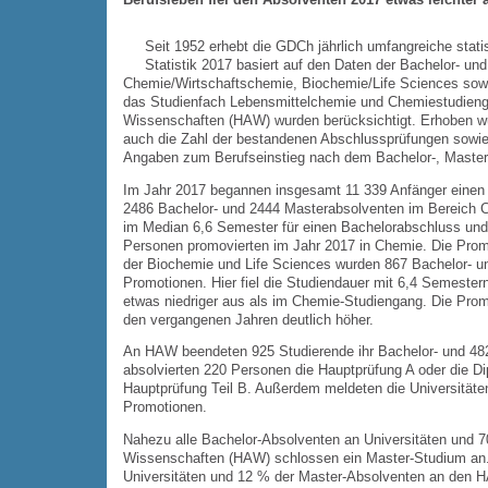
Seit 1952 erhebt die GDCh jährlich umfangreiche stat
Statistik 2017 basiert auf den Daten der Bachelor- un
Chemie/Wirtschaftschemie, Biochemie/Life Sciences sowi
das Studienfach Lebensmittelchemie und Chemiestudien
Wissenschaften (HAW) wurden berücksichtigt. Erhoben w
auch die Zahl der bestandenen Abschlussprüfungen sowie 
Angaben zum Berufseinstieg nach dem Bachelor-, Master
Im Jahr 2017 begannen insgesamt 11 339 Anfänger einen 
2486 Bachelor- und 2444 Masterabsolventen im Bereich C
im Median 6,6 Semester für einen Bachelorabschluss und
Personen promovierten im Jahr 2017 in Chemie. Die Prom
der Biochemie und Life Sciences wurden 867 Bachelor- u
Promotionen. Hier fiel die Studiendauer mit 6,4 Semester
etwas niedriger aus als im Chemie-Studiengang. Die Prom
den vergangenen Jahren deutlich höher.
An HAW beendeten 925 Studierende ihr Bachelor- und 482
absolvierten 220 Personen die Hauptprüfung A oder die D
Hauptprüfung Teil B. Außerdem meldeten die Universität
Promotionen.
Nahezu alle Bachelor-Absolventen an Universitäten und 
Wissenschaften (HAW) schlossen ein Master-Studium an
Universitäten und 12 % der Master-Absolventen an den 