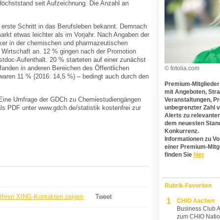
Höchststand seit Aufzeichnung. Die Anzahl an
 erste Schritt in das Berufsleben bekannt. Demnach
smarkt etwas leichter als im Vorjahr. Nach Angaben der
ker in der chemischen und pharmazeutischen
gen Wirtschaft an. 12 % gingen nach der Promotion
tdoc-Aufenthalt. 20 % starteten auf einer zunächst
t fanden in anderen Bereichen des Öffentlichen
© fotolia.com
waren 11 % (2016: 14,5 %) – bedingt auch durch den
Premium-Mitglieder
mit Angeboten, Stra
– Eine Umfrage der GDCh zu Chemiestudiengängen
Veranstaltungen, Pre
ls PDF unter www.gdch.de/statistik kostenfrei zur
unbegrenzter Zahl v
Alerts zu relevante
dem neuesten Stand
Konkurrenz.
Informationen zu Vo
einer Premium-Mitg
finden Sie
hier
Rubrik-Favoriten
Ihren XING-Kontakten zeigen
Tweet
1
CHIO Aachen
Business Club A
zum CHIO Natio