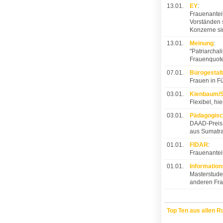
13.01.
EY
:
Frauenantei
Vorständen s
Konzerne sin
13.01.
Meinung
:
"Patriarchali
Frauenquote 
07.01.
Bürogestal
Frauen in F
03.01.
Kienbaum/S
Flexibel, hie
03.01.
Pädagogisc
DAAD-Preis 
aus Sumatr
01.01.
FIDAR
:
Frauenantei
01.01.
Information
Masterstude
anderen Fr
Top Ten aus allen R