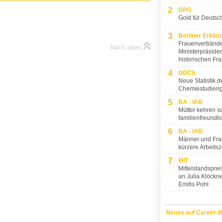
2
DPG
Gold für Deutsc
3
Berliner Erklär
Frauenverbände
Nach oben
Ministerpräside
historischen Fr
4
GDCh
Neue Statistik d
Chemiestudien
5
BA - IAB
Mütter kehren s
familienfreundl
6
BA - IAB
Männer und Fra
kürzere Arbeitsz
7
MIT
Mittelstandspre
an Julia Klöckne
Emitis Pohl
Neues auf Career-