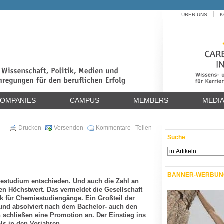
ÜBER UNS
K
OMPANIES
CAMPUS
MEMBERS
MEDI
Drucken
Versenden
Kommentare
Teilen
Suche
BANNER-WERBUN
estudium entschieden. Und auch die Zahl an
n Höchstwert. Das vermeldet die Gesellschaft
ik für Chemiestudiengänge. Ein Großteil der
und absolviert nach dem Bachelor- auch den
 schließen eine Promotion an. Der Einstieg ins
ls in den Vorjahren.