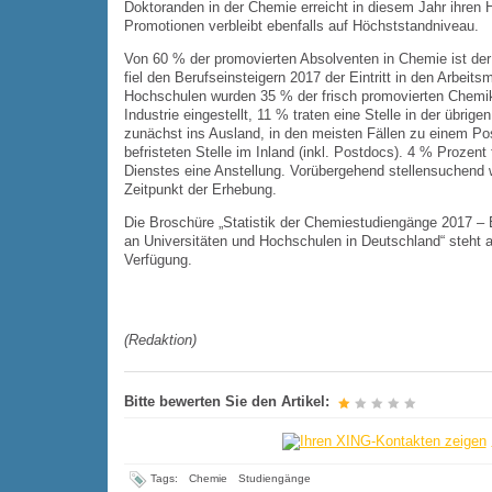
Doktoranden in der Chemie erreicht in diesem Jahr ihren 
Promotionen verbleibt ebenfalls auf Höchststandniveau.
Von 60 % der promovierten Absolventen in Chemie ist der
fiel den Berufseinsteigern 2017 der Eintritt in den Arbeit
Hochschulen wurden 35 % der frisch promovierten Chemi
Industrie eingestellt, 11 % traten eine Stelle in der übri
zunächst ins Ausland, in den meisten Fällen zu einem Pos
befristeten Stelle im Inland (inkl. Postdocs). 4 % Prozen
Dienstes eine Anstellung. Vorübergehend stellensuchend 
Zeitpunkt der Erhebung.
Die Broschüre „Statistik der Chemiestudiengänge 2017 
an Universitäten und Hochschulen in Deutschland“ steht a
Verfügung.
(Redaktion)
Bitte bewerten Sie den Artikel:
Tags:
Chemie
Studiengänge