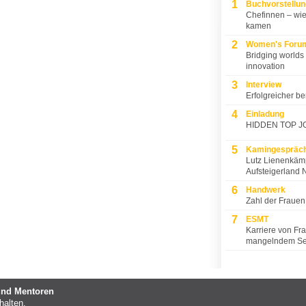
1
Buchvorstellun
Chefinnen – wie 
kamen
2
Women's Forum
Bridging worlds 
innovation
3
Interview
Erfolgreicher be
4
Einladung
HIDDEN TOP J
5
Kamingespräc
Lutz Lienenkä
Aufsteigerland 
6
Handwerk
Zahl der Frauen
7
ESMT
Karriere von Fra
mangelndem Sel
 und Mentoren
halten.