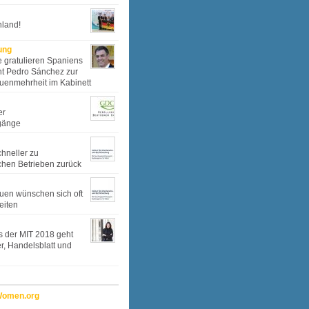
hland!
ung
 gratulieren Spaniens
nt Pedro Sánchez zur
auenmehrheit im Kabinett
er
gänge
chneller zu
ichen Betrieben zurück
uen wünschen sich oft
eiten
is der MIT 2018 geht
r, Handelsblatt und
Women.org