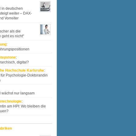
l in deutschen
teigt weiter – DAX-
d Vorreiter
scher als die
geht es nicht"
tung
:
ührungspositionen
tepstone
:
rarchisch, digital?
he Hochschule Karlsruhe
:
für Psychologie-Doktorandin
a
l wächst nur langsam
stechnologie
:
ntin am HPI: Wo bleiben die
auen?
ubriken