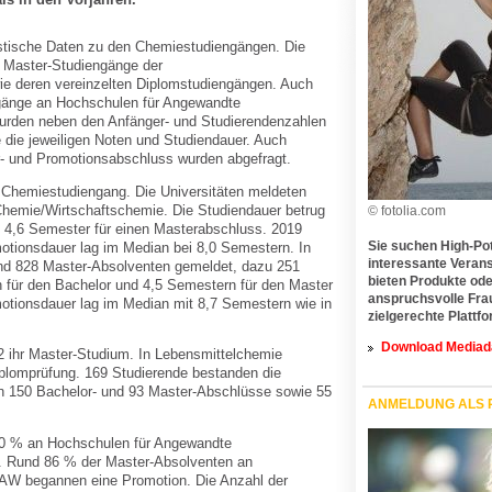
istische Daten zu den Chemiestudiengängen. Die
d Master-Studiengänge der
e deren vereinzelten Diplomstudiengängen. Auch
gänge an Hochschulen für Angewandte
urden neben den Anfänger- und Studierendenzahlen
die jeweiligen Noten und Studiendauer. Auch
- und Promotionsabschluss wurden abgefragt.
Chemiestudiengang. Die Universitäten meldeten
hemie/Wirtschaftschemie. Die Studiendauer betrug
© fotolia.com
 4,6 Semester für einen Masterabschluss. 2019
Sie suchen High-Pot
otionsdauer lag im Median bei 8,0 Semestern. In
interessante Verans
nd 828 Master-Absolventen gemeldet, dazu 251
bieten Produkte ode
n für den Bachelor und 4,5 Semestern für den Master
anspruchsvolle Frau
otionsdauer lag im Median mit 8,7 Semestern wie in
zielgerechte Plattfo
Download Mediad
 ihr Master-Studium. In Lebensmittelchemie
iplomprüfung. 169 Studierende bestanden die
en 150 Bachelor- und 93 Master-Abschlüsse sowie 55
ANMELDUNG ALS 
70 % an Hochschulen für Angewandte
. Rund 86 % der Master-Absolventen an
HAW begannen eine Promotion. Die Anzahl der