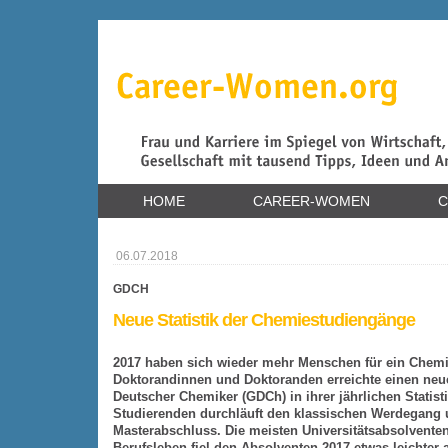
HOME
CAREER-WOMEN
C
06.07.2018
GDCH
Neue Statistik der Chemiestudiengänge
2017 haben sich wieder mehr Menschen für ein Chemi
Doktorandinnen und Doktoranden erreichte einen neue
Deutscher Chemiker (GDCh) in ihrer jährlichen Statist
Studierenden durchläuft den klassischen Werdegang 
Masterabschluss. Die meisten Universitätsabsolventen
Berufsleben fiel den Absolventen 2017 etwas leichter a