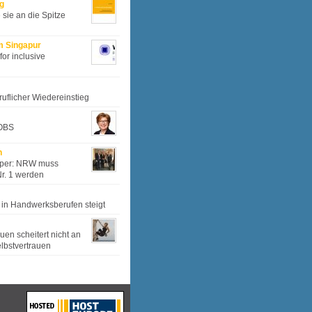
g
sie an die Spitze
 Singapur
for inclusive
ruflicher Wiedereinstieg
OBS
h
mper: NRW muss
Nr. 1 werden
 in Handwerksberufen steigt
uen scheitert nicht an
bstvertrauen