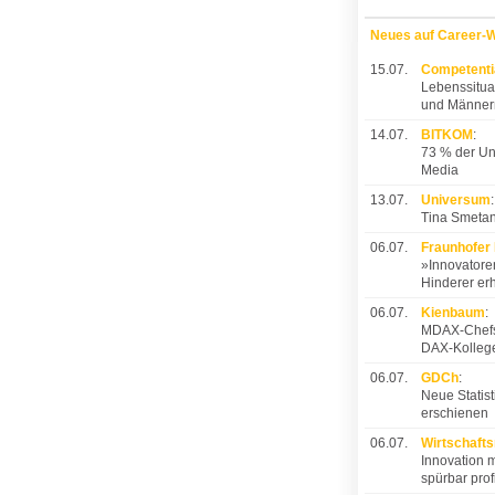
Neues auf Career-
15.07.
Competent
Lebenssitua
und Männer
14.07.
BITKOM
:
73 % der Un
Media
13.07.
Universum
:
Tina Smetan
06.07.
Fraunhofer
»Innovatoren
Hinderer erh
06.07.
Kienbaum
:
MDAX-Chefs 
DAX-Kolleg
06.07.
GDCh
:
Neue Statis
erschienen
06.07.
Wirtschafts
Innovation 
spürbar prof