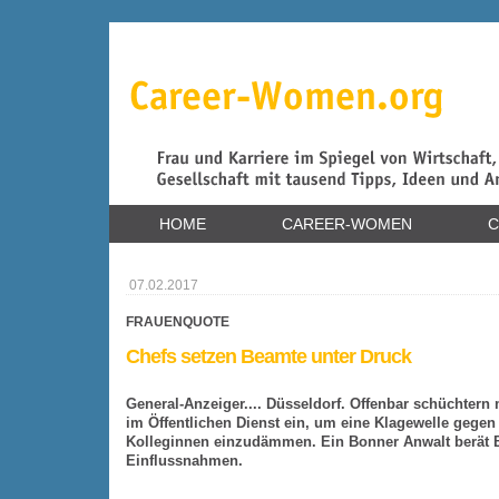
HOME
CAREER-WOMEN
C
07.02.2017
FRAUENQUOTE
Chefs setzen Beamte unter Druck
General-Anzeiger.... Düsseldorf. Offenbar schüchter
im Öffentlichen Dienst ein, um eine Klagewelle gege
Kolleginnen einzudämmen. Ein Bonner Anwalt berät Be
Einflussnahmen.