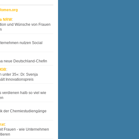
Women.org
ia NRW
:
tion und Wünsche von Frauen
n
ternehmen nutzen Social
a neue Deutschland-Chefin
 IGB
:
 unter 35«: Dr. Svenja
ält Innovationspreis
verdienen halb so viel wie
en
tik der Chemiestudiengänge
rat
:
mit Frauen - wie Unternehmen
itieren