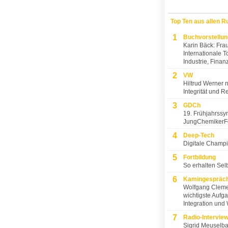
Top Ten aus allen R
1
Buchvorstellun
Karin Bäck: Fra
Internationale T
Industrie, Finan
2
VW
Hiltrud Werner n
Integrität und R
3
GDCh
19. Frühjahrss
JungChemikerF
4
Deep-Tech
Digitale Champi
5
Fortbildung
So erhalten Sel
6
Kamingespräc
Wolfgang Cleme
wichtigste Aufga
Integration und
7
Radio-Intervie
Sigrid Meuselbac