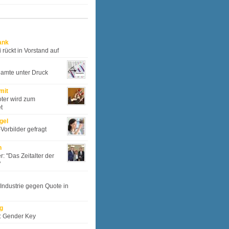
ank
rückt in Vorstand auf
amte unter Druck
mit
oter wird zum
t
gel
Vorbilder gefragt
h
r: "Das Zeitalter der
"
 Industrie gegen Quote in
g
l: Gender Key