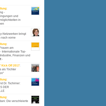
llung
:
ng -
ingungen und
möglichkeiten in
nen
:
-Netzwerken bringt
 nach vorne
llung
:
 Frauen am
- Internationale Top-
 Industrie, Finanzen und
t -
 Kick Off 2017
:
s als Töchter
en"
llung
:
d Dr. Tschirner:
S DER
LLE
llung
:
ni: Die verschleierte