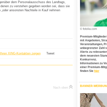
gegenüber dem Personalausschuss des Landtags,
denen zu verstehen gegeben worden sei, dass sie
n „oder ansonsten Nachteile in Kauf nehmen
© fotolia.com
Premium-Mitglieder
mit Angeboten, Stra
Veranstaltungen, Pre
unbegrenzter Zahl v
Alerts zu relevante
Ihren XING-Kontakten zeigen
Tweet
dem neuesten Stand
Konkurrenz.
Informationen zu Vo
einer Premium-Mitg
finden Sie
hier
BANNER-WERBUN
Nach oben