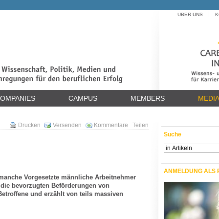
ÜBER UNS
K
OMPANIES
CAMPUS
MEMBERS
MEDI
Drucken
Versenden
Kommentare
Teilen
Suche
ANMELDUNG ALS 
n manche Vorgesetzte männliche Arbeitnehmer
n die bevorzugten Beförderungen von
troffene und erzählt von teils massiven