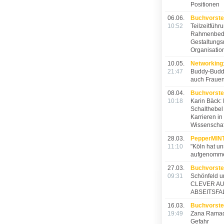
Positionen
06.06.
Buchvorste
10:52
Teilzeitführu
Rahmenbed
Gestaltungs
Organisatio
10.05.
Networking
21:47
Buddy-Buddy
auch Frauen
08.04.
Buchvorste
10:18
Karin Bäck:
Schalthebel 
Karrieren in
Wissenschaf
28.03.
PepperMINT
11:10
"Köln hat un
aufgenomm
27.03.
Buchvorste
09:31
Schönfeld un
CLEVER AU
ABSEITSFA
16.03.
Buchvorste
19:49
Zana Ramada
Gefahr