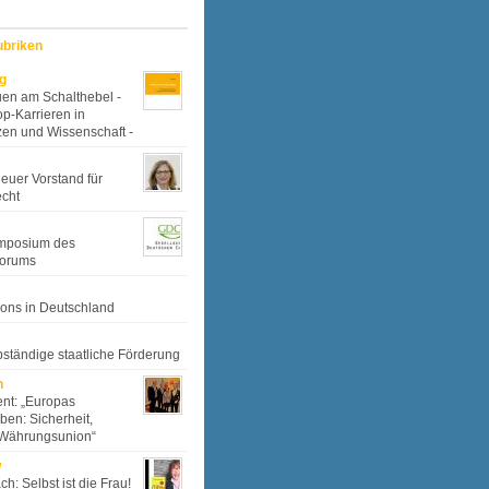
ubriken
g
uen am Schalthebel -
op-Karrieren in
zen und Wissenschaft -
euer Vorstand für
echt
ymposium des
orums
ons in Deutschland
bständige staatliche Förderung
h
nt: „Europas
ben: Sicherheit,
 Währungsunion“
w
h: Selbst ist die Frau!