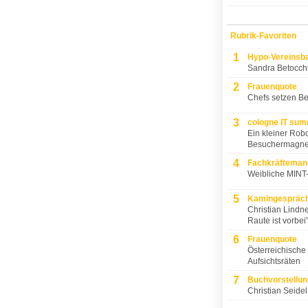
Rubrik-Favoriten
1
Hypo-Vereinsb
Sandra Betocchi 
2
Frauenquote
Chefs setzen Be
3
cologne IT sum
Ein kleiner Rob
Besuchermagne
4
Fachkräfteman
Weibliche MINT-
5
Kamingespräc
Christian Lindne
Raute ist vorbei
6
Frauenquote
Österreichische
Aufsichtsräten
7
Buchvorstellun
Christian Seide