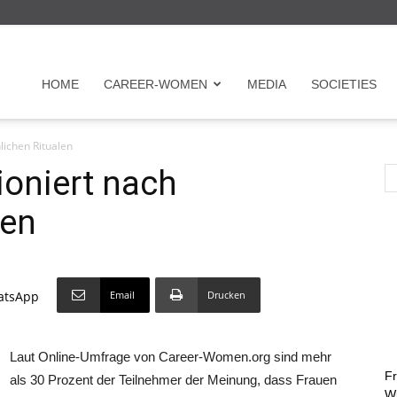
r
HOME
CAREER-WOMEN
MEDIA
SOCIETIES
lichen Ritualen
en
oniert nach
len
Email
Drucken
atsApp
on
Laut Online-Umfrage von Career-Women.org sind mehr
Fr
als 30 Prozent der Teilnehmer der Meinung, dass Frauen
Wi