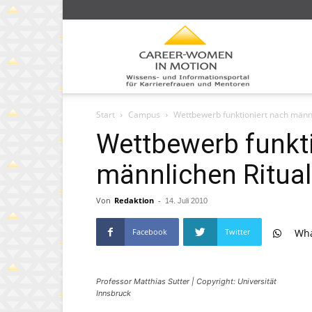
Caree
Start
Campus
Wettbewerb funktioniert nach männ
Wom
Wettbewerb funkti
männlichen Ritua
Von
Redaktion
-
14. Juli 2010
in
Facebook
Twitter
Wh
moti
Professor Matthias Sutter | Copyright: Universität
Innsbruck