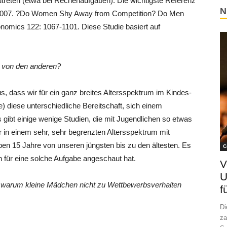
zutreten (etwa bei Rechenaufgaben). Die wichtigste Referenz
N
nd. 2007. ?Do Women Shy Away from Competition? Do Men
omics 122: 1067-1101. Diese Studie basiert auf
e von den anderen?
, dass wir für ein ganz breites Altersspektrum im Kindes-
e) diese unterschiedliche Bereitschaft, sich einem
gibt einige wenige Studien, die mit Jugendlichen so etwas
in einem sehr, sehr begrenzten Altersspektrum mit
en 15 Jahre von unseren jüngsten bis zu den ältesten. Es
C
en für eine solche Aufgabe angeschaut hat.
V
U
r, warum kleine Mädchen nicht zu Wettbewerbsverhalten
f
Di
za