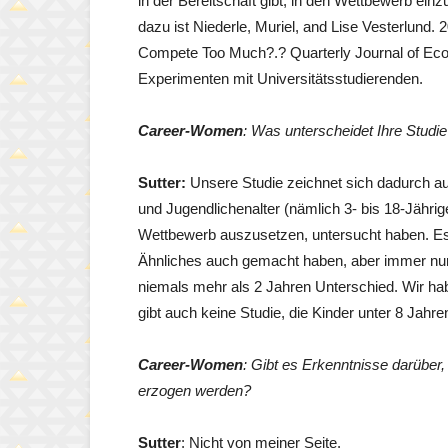
in der Bereitschaft gibt, in den Wettbewerb ein
dazu ist Niederle, Muriel, and Lise Vesterlu
Compete Too Much?.? Quarterly Journal of Econ
Experimenten mit Universitätsstudierenden.
Career-Women
: Was unterscheidet Ihre Studi
Sutter:
Unsere Studie zeichnet sich dadurch aus
und Jugendlichenalter (nämlich 3- bis 18-Jährig
Wettbewerb auszusetzen, untersucht haben. Es 
Ähnliches auch gemacht haben, aber immer nur 
niemals mehr als 2 Jahren Unterschied. Wir hab
gibt auch keine Studie, die Kinder unter 8 Jahr
Career-Women
: Gibt es Erkenntnisse darübe
erzogen werden?
Sutter
: Nicht von meiner Seite.