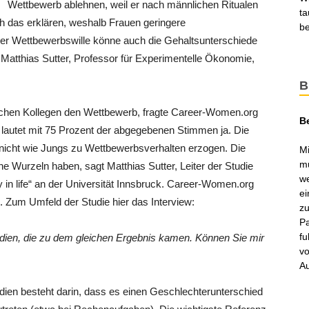
Wettbewerb ablehnen, weil er nach männlichen Ritualen
ta
h das erklären, weshalb Frauen geringere
be
r Wettbewerbswille könne auch die Gehaltsunterschiede
atthias Sutter, Professor für Experimentelle Ökonomie,
B
chen Kollegen den Wettbewerb, fragte Career-Women.org
B
t lautet mit 75 Prozent der abgegebenen Stimmen ja. Die
icht wie Jungs zu Wettbewerbsverhalten erzogen. Die
Mi
mu
e Wurzeln haben, sagt Matthias Sutter, Leiter der Studie
we
 in life“ an der Universität Innsbruck. Career-Women.org
ei
. Zum Umfeld der Studie hier das Interview:
zu
Pa
fu
Studien, die zu dem gleichen Ergebnis kamen. Können Sie mir
vo
Au
dien besteht darin, dass es einen Geschlechterunterschied