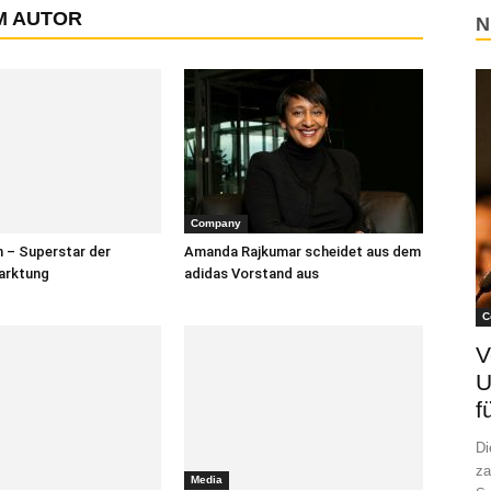
M AUTOR
N
Company
n – Superstar der
Amanda Rajkumar scheidet aus dem
arktung
adidas Vorstand aus
C
V
U
f
Di
za
Media