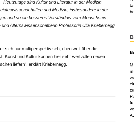
Heutzutage sind Kultur und Literatur in der Medizin
ta
isteswissenschaften und Medizin, insbesondere in der
be
egen und so ein besseres Verständnis vom Menschsein
n und Alternswissenschaftlerin Professorin Ulla Kriebernegg
B
er sich nur multiperspektivisch, eben weit über die
B
st. Kunst und Kultur können hier sehr wertvollen neuen
schen liefern“, erklärt Kriebernegg.
Mi
mu
we
ei
zu
Pa
fu
vo
Au