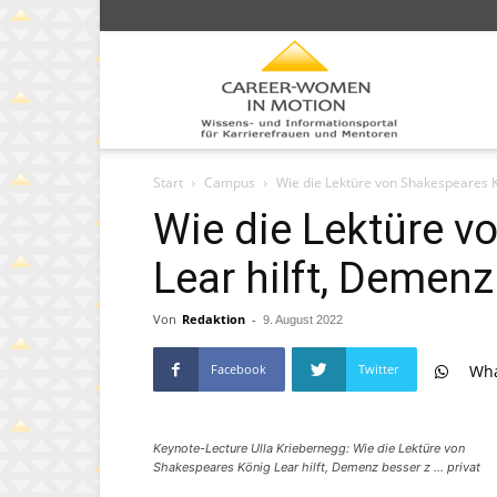
Caree
Start
Campus
Wie die Lektüre von Shakespeares K
Wom
Wie die Lektüre v
Lear hilft, Demen
Von
Redaktion
-
9. August 2022
in
Facebook
Twitter
Wh
moti
Keynote-Lecture Ulla Kriebernegg: Wie die Lektüre von
Shakespeares König Lear hilft, Demenz besser z ... privat