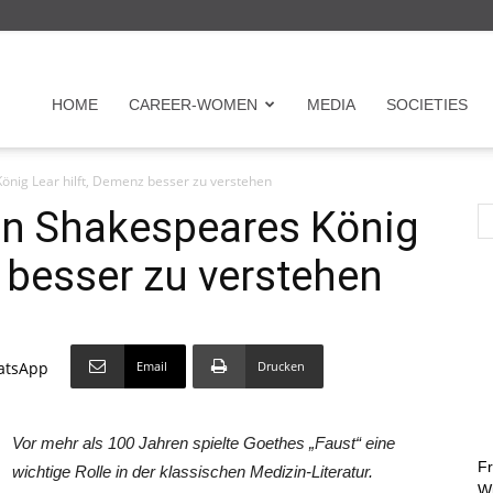
r
HOME
CAREER-WOMEN
MEDIA
SOCIETIES
önig Lear hilft, Demenz besser zu verstehen
en
on Shakespeares König
z besser zu verstehen
Email
Drucken
atsApp
on
Vor mehr als 100 Jahren spielte Goethes „Faust“ eine
Fr
wichtige Rolle in der klassischen Medizin-Literatur.
Wi