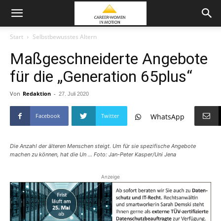
Start
Selbstbewusstes Altern
Maßgeschneiderte Angebote
für die „Generation 65plus“
Von
Redaktion
-
27. Juli 2020
Facebook
Twitter
WhatsApp
Die Anzahl der älteren Menschen steigt. Um für sie spezifische Angebote
machen zu können, hat die Un ... Foto: Jan-Peter Kasper/Uni Jena
Anzeige