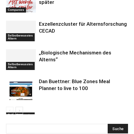
später
Companies
Exzellenzcluster für Alternsforschung
CECAD
Selbstbewusstes
Altern
„Biologische Mechanismen des
Alterns“
Selbstbewusstes
Altern
Dan Buettner: Blue Zones Meal
Planner to live to 100
Selbstbewusstes
Altern