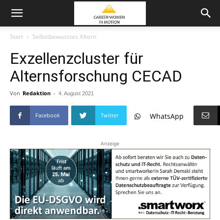
Start
Selbstbewusstes Altern
Exzellenzcluster für
Alternsforschung CECAD
Von
Redaktion
-
4. August 2021
Facebook
Twitter
WhatsApp
Anzeige