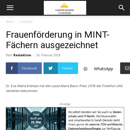
Start
Campus
Frauenförderung in MINT-
Fächern ausgezeichnet
Von
Redaktion
-
18. Februar 2018
Facebook
Twitter
WhatsApp
Dr. Eva-Maria Krampe hat den Laura Maria Bassi-Preis 2018 der Frankfurt UAS
verliehen bekommen.
Anzeige