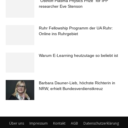
“Osthoff Plasma Physics Prize” for IPP
researcher Eve Stenson
Ruhr Fellowship Programm der UA Ruhr:
Online ins Ruhrgebiet
Warum E-Learning heutzutage so beliebt ist
Barbara Dauner-Lieb, höchste Richterin in
NRW, erhielt Bundesverdienstkreuz
Über uns
Impressum
Kontakt
AGB
Datenschutzerklärung