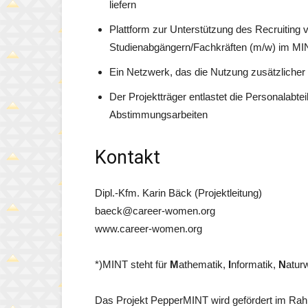
liefern
Plattform zur Unterstützung des Recruiting 
Studienabgängern/Fachkräften (m/w) im MI
Ein Netzwerk, das die Nutzung zusätzliche
Der Projektträger entlastet die Personalabt
Abstimmungsarbeiten
Kontakt
Dipl.-Kfm. Karin Bäck (Projektleitung)
baeck@career-women.org
www.career-women.org
*)MINT steht für
M
athematik,
I
nformatik,
N
atur
Das Projekt PepperMINT wird gefördert im Rahm