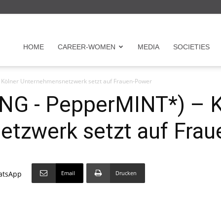
r
HOME
CAREER-WOMEN
MEDIA
SOCIETIES
ölner Unternehmensnetzwerk setzt auf Frauen-Power
en
 - PepperMINT*) – K
tzwerk setzt auf Fra
Email
Drucken
atsApp
on