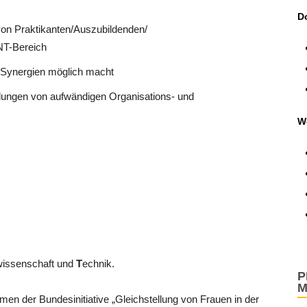
D
von Praktikanten/Auszubildenden/
NT-Bereich
r Synergien möglich macht
eilungen von aufwändigen Organisations- und
W
wissenschaft und
T
echnik.
P
M
en der Bundesinitiative „Gleichstellung von Frauen in der