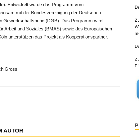
en.de). Entwickelt wurde das Programm vom
De
meinsam mit der Bundesvereinigung der Deutschen
Zu
en Gewerkschaftsbund (DGB). Das Programm wird
We
 für Arbeit und Soziales (BMAS) sowie des Europäischen
mo
öln unterstützen das Projekt als Kooperationspartner.
De
Zu
F
ich Gross
P
M AUTOR