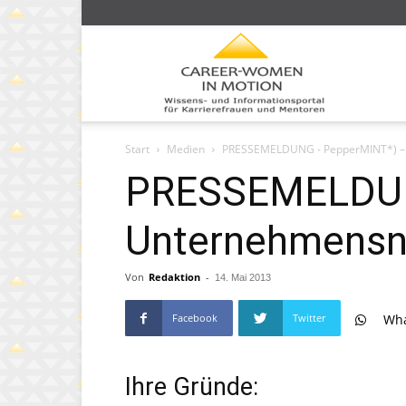
Caree
Start
Medien
PRESSEMELDUNG - PepperMINT*) – K
Wom
PRESSEMELDUNG
Unternehmensne
in
Von
Redaktion
-
14. Mai 2013
Facebook
Twitter
Wh
moti
Ihre Gründe: