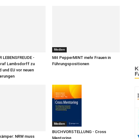
Medien
R LEBENSFREUDE -
Mit PepperMINT mehr Frauen in
Graf Lambsdorff zu
Führungspositionen
K
 und EU vor neuen
F
erungen
Medien
BUCHVORSTELLUNG - Cross
nkämper: NRW muss
Mentoring