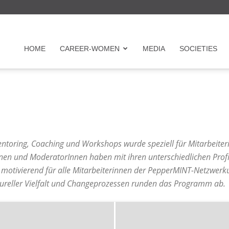
r
HOME
CAREER-WOMEN
MEDIA
SOCIETIES
en
toring, Coaching und Workshops wurde speziell für Mitarbeite
Innen und ModeratorInnen haben mit ihren unterschiedlichen Prof
otivierend für alle Mitarbeiterinnen der PepperMINT-Netzwerk
ureller Vielfalt und Changeprozessen runden das Programm ab.
on