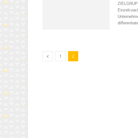
ZIELGRUPPE
Einzelcoac
Unternehme
differentiat
1
2