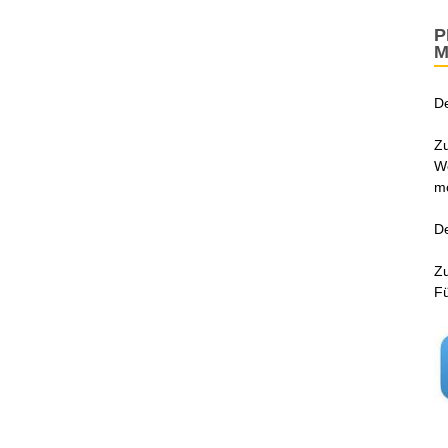
P
M
De
Zu
We
mo
De
Zu
F