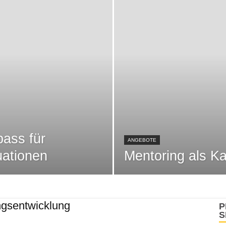
ass für
ANGEBOTE
uationen
Mentoring als Ka
gsentwicklung
P
S