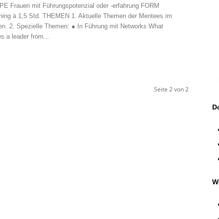
 Frauen mit Führungspotenzial oder -erfahrung FORM
hing à 1,5 Std. THEMEN 1. Aktuelle Themen der Mentees im
n. 2. Spezielle Themen: ● In Führung mit Networks What
es a leader from...
Seite 2 von 2
D
W