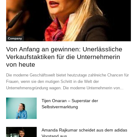
Company
Von Anfang an gewinnen: Unerlässliche
Verkaufstaktiken für die Unternehmerin
von heute
Die moderne Geschäftswelt bietet heutzutage zahlreiche Chancen für
Frauen, wenn sie den mutigen Schritt in die Welt der
Unternehmensgründung wagen. Die moderne Unternehmerin von...
Tijen Onaran – Superstar der
Selbstvermarktung
Amanda Rajkumar scheidet aus dem adidas
Vorstand aus