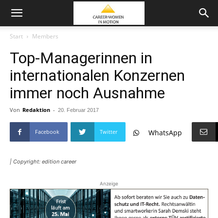
Start
Members
Top-Managerinnen in
internationalen Konzernen
immer noch Ausnahme
Von
Redaktion
-
20. Februar 2017
Facebook
Twitter
WhatsApp
| Copyright: edition career
Anzeige