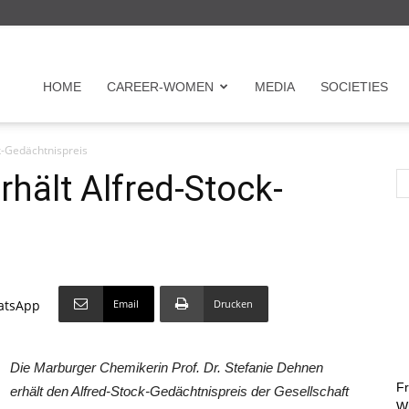
r
HOME
CAREER-WOMEN
MEDIA
SOCIETIES
k-Gedächtnispreis
en
hält Alfred-Stock-
Email
Drucken
atsApp
on
Die Marburger Chemikerin Prof. Dr. Stefanie Dehnen
Fr
erhält den Alfred-Stock-Gedächtnispreis der Gesellschaft
Wi