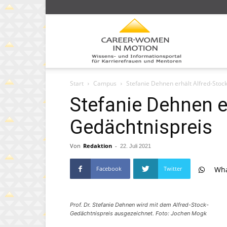
Caree
Start
Campus
Stefanie Dehnen erhält Alfred-Stoc
Wom
Stefanie Dehnen er
Gedächtnispreis
Von
Redaktion
-
22. Juli 2021
in
Facebook
Twitter
Wh
moti
Prof. Dr. Stefanie Dehnen wird mit dem Alfred-Stock-
Gedächtnispreis ausgezeichnet. Foto: Jochen Mogk