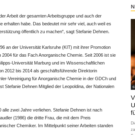
N
 der Arbeit der gesamten Arbeitsgruppe und auch der
ie erhalten habe. Das bedeutet mir sehr viel, auch weil es
terstützung öffentlich zu machen“, sagt Stefanie Dehnen.
 an der Universität Karlsruhe (KIT) mit ihrer Promotion
ch 2004 für das Fach Anorganische Chemie. Seit 2006 ist sie
ilipps-Universität Marburg und im Wissenschaftlichen
n 2012 bis 2014 als geschäftsführende Direktorin
Wöhler-Vereinigung für Anorganische Chemie in der GDCh und
st Stefanie Dehnen Mitglied der Leopoldina, der Nationalen
C
V
U
 alle zwei Jahre verliehen. Stefanie Dehnen ist nach
f
ler (1986) die dritte Frau, die mit dem Preis
Di
anischer Chemiker. Im Mittelpunkt seiner Arbeiten standen
za