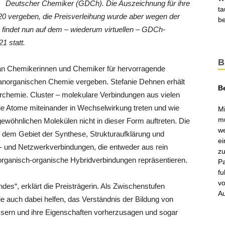
Deutscher Chemiker (GDCh). Die Auszeichnung für ihre
ta
0 vergeben, die Preisverleihung wurde aber wegen der
be
findet nun auf dem – wiederum virtuellen – GDCh-
1 statt.
B
 an Chemikerinnen und Chemiker für hervorragende
 anorganischen Chemie vergeben. Stefanie Dehnen erhält
B
erchemie. Cluster – molekulare Verbindungen aus vielen
e Atome miteinander in Wechselwirkung treten und wie
Mi
mu
gewöhnlichen Molekülen nicht in dieser Form auftreten. Die
we
dem Gebiet der Synthese, Strukturaufklärung und
ei
- und Netzwerkverbindungen, die entweder aus rein
zu
organisch-organische Hybridverbindungen repräsentieren.
Pa
fu
vo
des“, erklärt die Preisträgerin. Als Zwischenstufen
Au
 auch dabei helfen, das Verständnis der Bildung von
essern und ihre Eigenschaften vorherzusagen und sogar