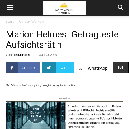
Start
Career-Women
Marion Helmes: Gefragteste
Aufsichtsrätin
Von
Redaktion
-
17. Januar 2020
Facebook
Twitter
WhatsApp
Dr. Marion Helmes | Copyright: ep-photovoltaic
Anzeige