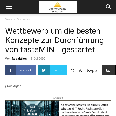
Start
Societies
Wettbewerb um die besten
Konzepte zur Durchführung
von tasteMINT gestartet
Von
Redaktion
-
6. Juli 2010
Facebook
Twitter
WhatsApp
| Copyright:
Anzeige