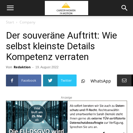
Start
Company
Der souveräne Auftritt: Wie
selbst kleinste Details
Kompetenz verraten
Von
Redaktion
-
19. August 2022
Facebook
Twitter
WhatsApp
Anzeige