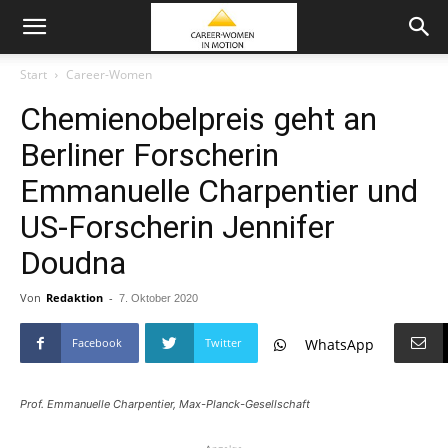
Start
Career-Women
Chemienobelpreis geht an
Berliner Forscherin
Emmanuelle Charpentier und
US-Forscherin Jennifer
Doudna
Von
Redaktion
-
7. Oktober 2020
Facebook
Twitter
WhatsApp
Prof. Emmanuelle Charpentier, Max-Planck-Gesellschaft