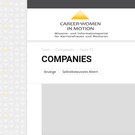
Caree
Start
Companies
Seite 51
Wom
COMPANIES
Anzeige
Selbstbewusstes Altern
in
moti