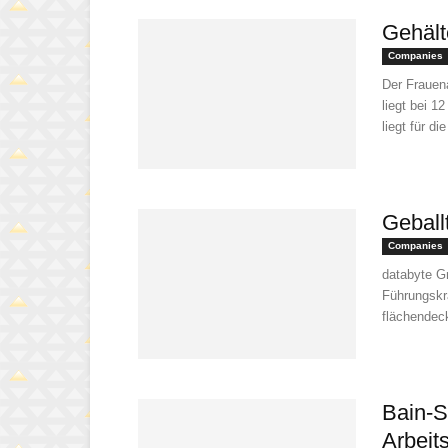
Gehält
Companies
Der Frauena
liegt bei 1
liegt für di
Geball
Companies
databyte Gm
Führungskr
flächendec
Bain-S
Arbeit