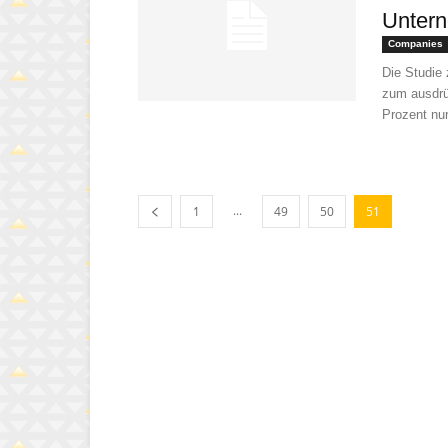
Unter
Companies
Die Studie 
zum ausdrü
Prozent nur
...
1
49
50
51