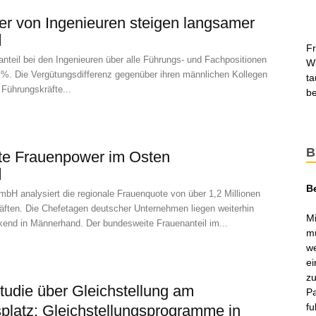
er von Ingenieuren steigen langsamer
Fr
nteil bei den Ingenieuren über alle Führungs- und Fachpositionen
Wi
2 %. Die Vergütungsdifferenz gegenüber ihren männlichen Kollegen
ta
e Führungskräfte...
be
B
te Frauenpower im Osten
B
bH analysiert die regionale Frauenquote von über 1,2 Millionen
äften. Die Chefetagen deutscher Unternehmen liegen weiterhin
Mi
kend in Männerhand. Der bundesweite Frauenanteil im...
mu
we
ei
zu
tudie über Gleichstellung am
Pa
fu
splatz: Gleichstellungsprogramme in