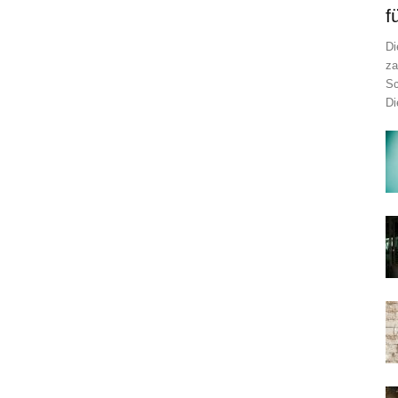
f
Di
za
Sc
Di