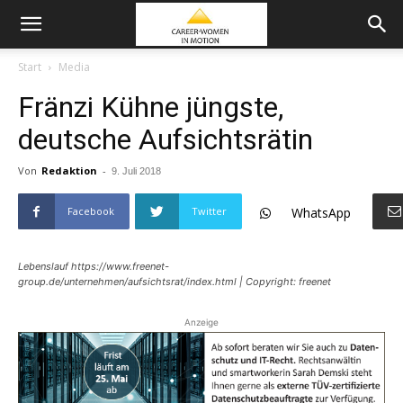
Start
Media
Fränzi Kühne jüngste,
deutsche Aufsichtsrätin
Von
Redaktion
-
9. Juli 2018
Facebook
Twitter
WhatsApp
Lebenslauf https://www.freenet-
group.de/unternehmen/aufsichtsrat/index.html | Copyright: freenet
Anzeige