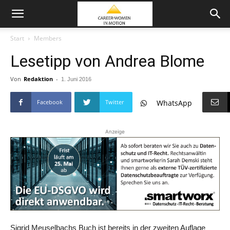
Start
Members
Lesetipp von Andrea Blome
Von
Redaktion
-
1. Juni 2016
Facebook
Twitter
WhatsApp
Anzeige
Sigrid Meuselbachs Buch ist bereits in der zweiten Auflage