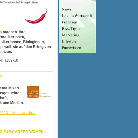
n
machen ihre
ormatikerinnen,
sikerinnnen, Biologinnen,
ip, weil
sie auf den Erfolg von
setzen.
INT
(189kB)
P
hema Mixed
ausgesuchte
haft,
ik und Medien.
 2013: Jetzt bewerben
!
G FÜR CAREER-WOMEN