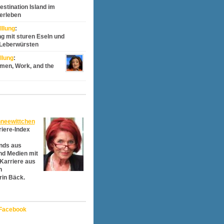
estination Island im
erleben
llung
:
 mit sturen Eseln und
 Leberwürsten
llung
:
men, Work, and the
neewittchen
iere-Index
nds aus
und Medien mit
Karriere aus
n
rin Bäck.
Facebook