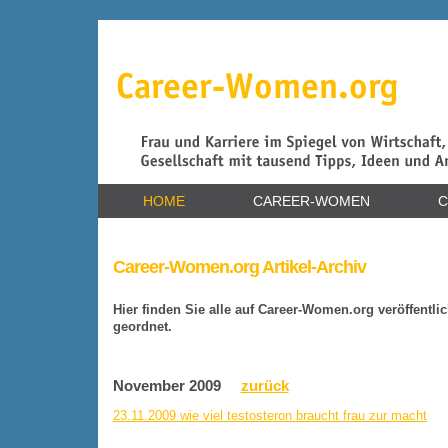
HOME
CAREER-WOMEN
C
Career-Women.org Artikel-Archiv
Hier finden Sie alle auf Career-Women.org veröffentli
geordnet.
November 2009
zurück
23.11.2009 wie viel testosteron braucht frau zur macht