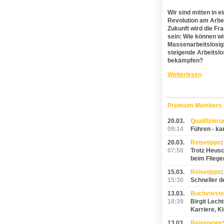
Wir sind mitten in e
Revolution am Arbei
Zukunft wird die Fr
sein: Wie können wi
Massenarbeitslosig
steigende Arbeitslo
bekämpfen?
Weiterlesen
Premium Members
20.03.
Qualifizieru
09:14
Führen - ka
20.03.
Reisetipps
:
07:50
Trotz Heus
beim Fliege
15.03.
Reisetipps
:
15:30
Schneller 
13.03.
Buchvorste
18:39
Birgit Lech
Karriere, K
13.03.
Reisenews
: