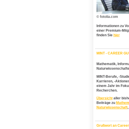
© fotolia.com
Informationen zu Vo
einer Premium-Mitg
finden Sie
hier
MINT - CAREER GU
M
athematik,
I
nforma
N
aturwissenschaft
MINT
-Berufe, -Studi
Karrieren, -Aktione
einem Jahr im Foku
Recherchen.
Übersicht
aller bish
Beiträge zu
Mathem
Naturwissenschaft
Grußwort an Caree