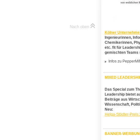
Nach oben
Kölner Unternehme
Ingenieurinnen, Inf
Chemikerinnen, Phy
etc. fit für Leadersh
gemischten Teams 
Infos zu PepperM
MIXED LEADERSHI
Das Special zum T
Leadership bietet 
Beiträge aus Wirtsc
Wissenschaft, Polit
Neu:
Helga-Stödter-Preis
BANNER-WERBUN