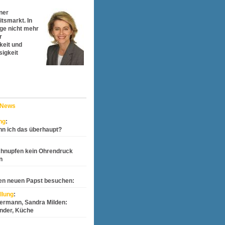
iner
tsmarkt. In
age nicht mehr
r
keit und
sigkeit
 News
ng
:
nn ich das überhaupt?
chnupfen kein Ohrendruck
n
den neuen Papst besuchen:
llung
:
termann, Sandra Milden:
inder, Küche