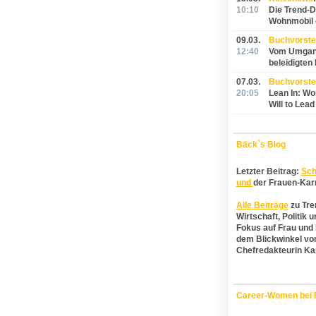
10:10
Die Trend-D
Wohnmobil 
09.03.
Buchvorstel
12:40
Vom Umgang
beleidigten
07.03.
Buchvorste
20:05
Lean In: Wo
Will to Lead
Bäck`s Blog
Letzter Beitrag:
Sch
und
der Frauen-Karr
Alle Beiträge
zu Tre
Wirtschaft, Politik 
Fokus auf Frau und 
dem Blickwinkel vo
Chefredakteurin Ka
Career-Women bei 