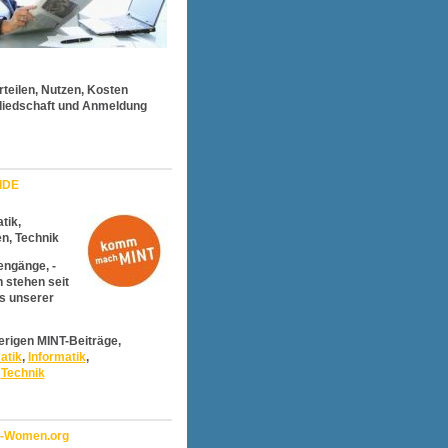
rteilen, Nutzen, Kosten
liedschaft und Anmeldung
IDE
tik,
en,
T
echnik
engänge, -
n stehen seit
s unserer
erigen MINT-Beiträge,
atik
,
Informatik
,
,
Technik
r-Women.org