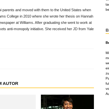
ta
be
ni parents and moved with them to the United States when
iams College in 2010 where she wrote her thesis on Hannah
newspaper at Williams. After graduating she went to work at
ts anti-monopoly initiative. She received her JD from Yale
B
B
Mi
mu
we
ei
zu
Pa
M AUTOR
fu
vo
Au