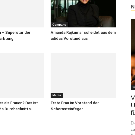
N
Company
n – Superstar der
Amanda Rajkumar scheidet aus dem
arktung
adidas Vorstand aus
C
Media
V
 als Frauen? Das ist
Erste Frau im Vorstand der
U
ds Durchschnitts-
Schornsteinfeger
f
Di
za