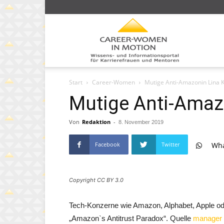
Caree
Start
Career-Women
Mutige Anti-Amazonin Lina 
Wom
Mutige Anti-Amaz
Von
Redaktion
-
8. November 2019
Facebook
Twitter
Wh
in
Copyright CC BY 3.0
moti
Tech-Konzerne wie Amazon, Alphabet, Apple od
„Amazon`s Antitrust Paradox“. Quelle
manager