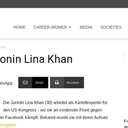
r
HOME
CAREER-WOMEN
MEDIA
SOCIETIES
Khan
en
onin Lina Khan
Email
Drucken
atsApp
Die Juristin Lina Khan (30) arbeitet als Kartellexpertin für
den US-Kongress - wo sie an vorderster Front gegen
on
er Facebook kämpft. Bekannt wurde sie mit ihrem Aufsatz
Fr
 magazin
Wi